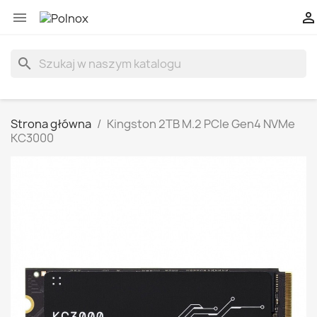


search
Strona główna
Kingston 2TB M.2 PCIe Gen4 NVMe
KC3000