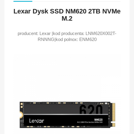
Lexar Dysk SSD NM620 2TB NVMe
M.2
producent: Lexar |kod producenta: LNM620X002T-
RNNNG|kod polnox: ENM620